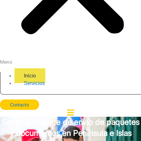
Menú
Inicio
Servicios
Contacto
Servicio urgente de envío de paquetes
y documentos en Península e Islas